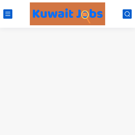
NBTC Petroleum Group Announces Open Recruitment Day
Exciting Career Opportunities at Jumeirah Messilah Beach, Kuwait – Join...