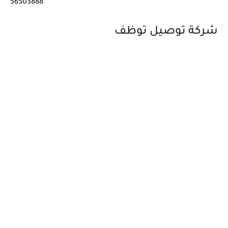
56503888
شركة توصيل توظف