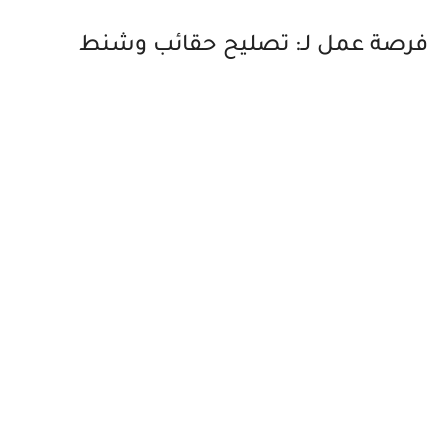
فرصة عمل لـ: تصليح حقائب وشنط