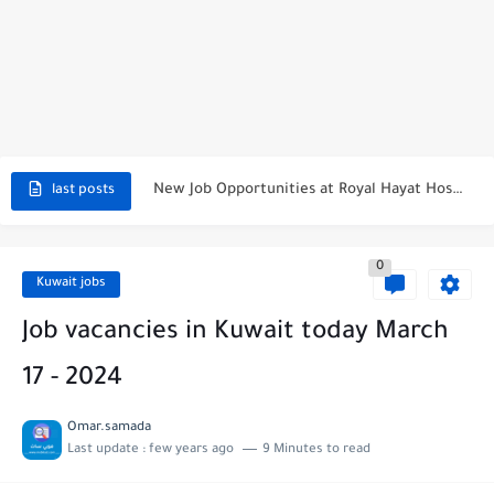
Job Opportunities in Kuwait - Join the Azadea Team
Exciting Job Opportunities at WABA International Commercial Company in Kuwait
Teaching Job Opportunities in Kuwait with Teach Away
New Job Opportunities at Al-Ghanim Engineering Company in Kuwait
New Job Opportunities at Royal Hayat Hospital in Kuwait
last posts
Digital Marketing Executive Job at Metro Medical Group in Kuwait/UAE
0
Job Opportunities at Marriott Hotels & Resorts
Kuwait jobs
Job Vacancies at Ooredoo Kuwait - Career Opportunities in Various...
Job vacancies in Kuwait today March
17 - 2024
Omar.samada
Last update :
few years ago
9 Minutes to read